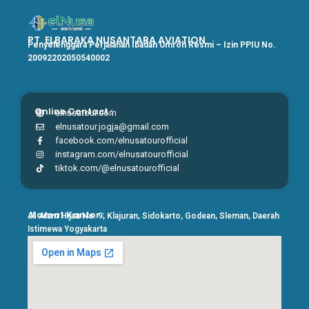
PT. ELBARAKA NUSANTARA AVIATION
Penyelenggara Perjalanan Ibadah Umroh Resmi – Izin PPIU No.
20092202050540002
Online Contact :
elnusatour.com
elnusatour.jogja@gmail.com
facebook.com/elnusatourofficial
instagram.com/elnusatourofficial
tiktok.com/@elnusatourofficial
Alamat Kantor :
Jl. Alam Hijau No. 9, Klajuran, Sidokarto, Godean, Sleman, Daerah
Istimewa Yogyakarta