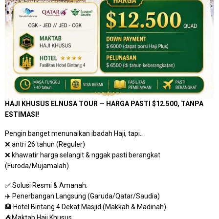
HAJI KHUSUS ELNUSA TOUR — HARGA PASTI $12.500, TANPA
ESTIMASI!
Pengin banget menunaikan ibadah Haji, tapi..
❌ antri 26 tahun (Reguler)
❌ khawatir harga selangit & nggak pasti berangkat
(Furoda/Mujamalah)
✅ Solusi Resmi & Amanah:
✈️ Penerbangan Langsung (Garuda/Qatar/Saudia)
🏨 Hotel Bintang 4 Dekat Masjid (Makkah & Madinah)
⛺Maktab Haji Khusus