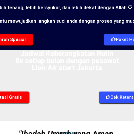
bih tenang, lebih bersyukur, dan lebih dekat dengan Allah 🤍
ntu mewujudkan langkah suci anda dengan proses yang mud
roh Spesial
Paket Ha
Jadwal Keberangkatan Rutin
8x setiap bulan dengan pesawat
Lion Air start Jakarta
tasi Gratis
Cek Keters
Tentang Kami