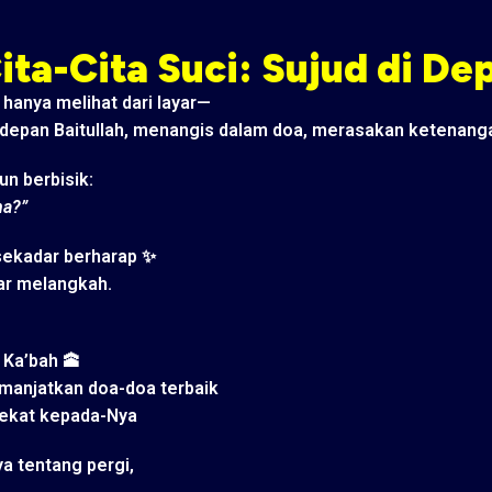
ta-Cita Suci: Sujud di Dep
hanya melihat dari layar—
 depan Baitullah, menangis dalam doa, merasakan ketenang
un berbisik:
na?”
 sekadar berharap ✨
ar melangkah.
n Ka’bah 🕋
anjatkan doa-doa terbaik
dekat kepada-Nya
ya tentang pergi,