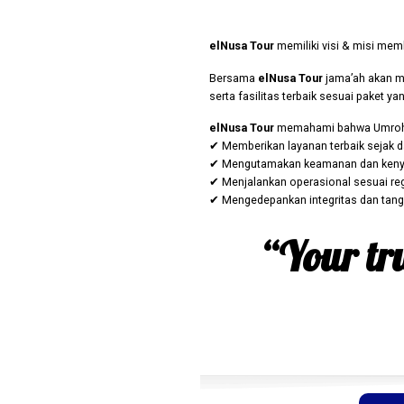
elNusa Tour
memiliki visi & misi mem
Bersama
elNusa Tour
jama’ah akan m
serta fasilitas terbaik sesuai paket yan
elNusa Tour
memahami bahwa Umroh buk
✔ Memberikan layanan terbaik sejak d
✔ Mengutamakan keamanan dan ken
✔ Menjalankan operasional sesuai re
✔ Mengedepankan integritas dan tan
“Your tru