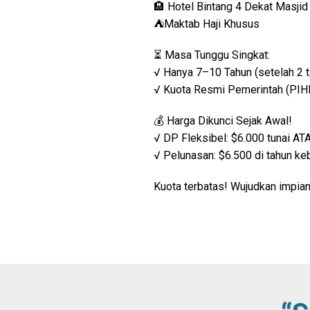
🏨 Hotel Bintang 4 Dekat Masji
⛺Maktab Haji Khusus
⏳ Masa Tunggu Singkat:
√ Hanya 7–10 Tahun (setelah 2 
√ Kuota Resmi Pemerintah (PI
💰 Harga Dikunci Sejak Awal!
√ DP Fleksibel: $6.000 tunai AT
√ Pelunasan: $6.500 di tahun ke
Kuota terbatas! Wujudkan impian h