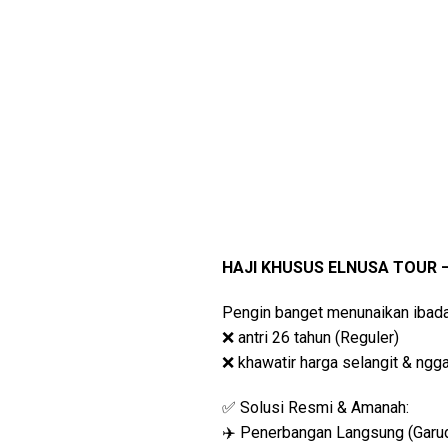
HAJI KHUSUS ELNUSA TOUR —
Pengin banget menunaikan ibadah 
❌ antri 26 tahun (Reguler)
❌ khawatir harga selangit & ngg
✅ Solusi Resmi & Amanah:
✈️ Penerbangan Langsung (Garu