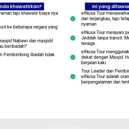
anda khawatirkan?
Ini yang ditawa
aman tapi khawatir biaya nya
elNusa Tour menawarka
dan terjangkau, tapi tet
nyaman
sit ke beberapa negara yang
elNusa Tour melayani p
Jeddah tanpa transit. 
 masjid Nabawi dan masjidil
tenaga
au beribadah?
elNusa Tour menggunaka
an Pembimbing Ibadah tidak
dekat dengan Masjid. H
berjalan kaki
Tour Leader dan Pembi
elNusa Tour adalah oran
berpengalaman dan tent