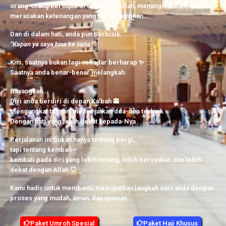
orang-orang bersujud di depan Baitullah, menangis dalam doa,
merasakan ketenangan yang tak tergantikan…
Dan di dalam hati, anda pun berbisik:
“Kapan ya saya bisa ke sana?”
Kini, saatnya bukan lagi sekadar berharap ✨
Saatnya anda benar-benar melangkah.
Bayangkan…
Diri anda berdiri di depan Ka’bah 🕋
Mengangkat tangan, memanjatkan doa-doa terbaik
Dengan hati yang lebih dekat kepada-Nya
Perjalanan ini bukan hanya tentang pergi,
tapi tentang kembali—
kembali pada diri yang lebih tenang, lebih bersyukur, dan lebih
dekat dengan Allah 🤍
Kami hadir untuk membantu mewujudkan langkah suci anda dengan
proses yang mudah, aman, dan nyaman.
Paket Umroh Spesial
Paket Haji Khusus