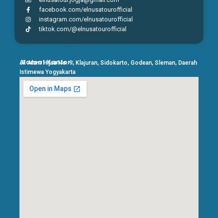
facebook.com/elnusatourofficial
instagram.com/elnusatourofficial
tiktok.com/@elnusatourofficial
Alamat Kantor :
Jl. Alam Hijau No. 9, Klajuran, Sidokarto, Godean, Sleman, Daerah
Istimewa Yogyakarta