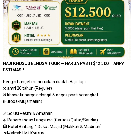
HAJI KHUSUS ELNUSA TOUR — HARGA PASTI $12.500, TANPA
ESTIMASI!
Pengin banget menunaikan ibadah Haji, tapi..
❌ antri 26 tahun (Reguler)
❌ khawatir harga selangit & nggak pasti berangkat
(Furoda/Mujamalah)
✅ Solusi Resmi & Amanah:
✈️ Penerbangan Langsung (Garuda/Qatar/Saudia)
🏨 Hotel Bintang 4 Dekat Masjid (Makkah & Madinah)
⛺Maktab Haji Khusus