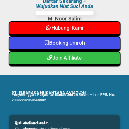
Daftar Sekarang –
Wujudkan Niat Suci Anda
M. Noor Salim
Hubungi Kami
Booking Umroh
Join Affiliate
PT. ELBARAKA NUSANTARA AVIATION
Penyelenggara Perjalanan Ibadah Umroh Resmi – Izin PPIU No.
20092202050540002
Online Contact :
elnusatour.com
elnusatour.jogja@gmail.com