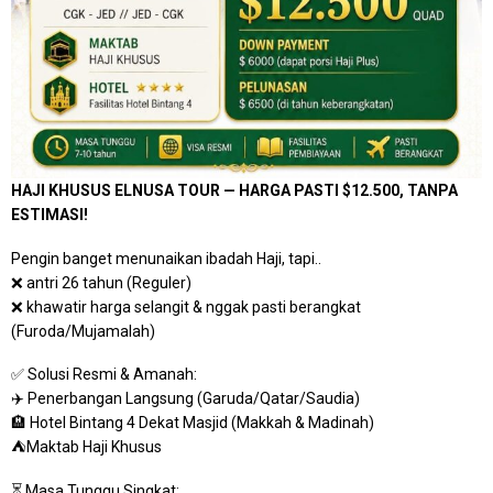
HAJI KHUSUS ELNUSA TOUR — HARGA PASTI $12.500, TANPA
ESTIMASI!
Pengin banget menunaikan ibadah Haji, tapi..
❌ antri 26 tahun (Reguler)
❌ khawatir harga selangit & nggak pasti berangkat
(Furoda/Mujamalah)
✅ Solusi Resmi & Amanah:
✈️ Penerbangan Langsung (Garuda/Qatar/Saudia)
🏨 Hotel Bintang 4 Dekat Masjid (Makkah & Madinah)
⛺Maktab Haji Khusus
⏳ Masa Tunggu Singkat: