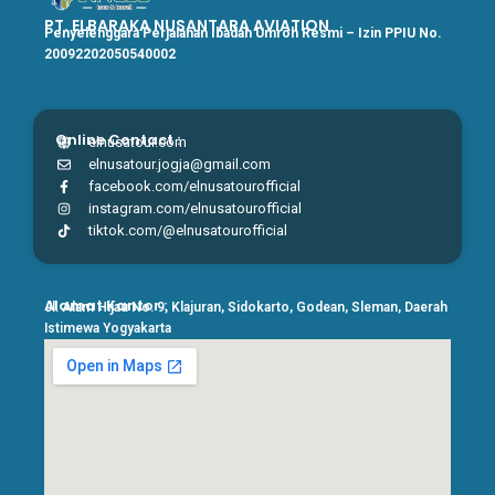
PT. ELBARAKA NUSANTARA AVIATION
Penyelenggara Perjalanan Ibadah Umroh Resmi – Izin PPIU No.
20092202050540002
Online Contact :
elnusatour.com
elnusatour.jogja@gmail.com
facebook.com/elnusatourofficial
instagram.com/elnusatourofficial
tiktok.com/@elnusatourofficial
Alamat Kantor :
Jl. Alam Hijau No. 9, Klajuran, Sidokarto, Godean, Sleman, Daerah
Istimewa Yogyakarta