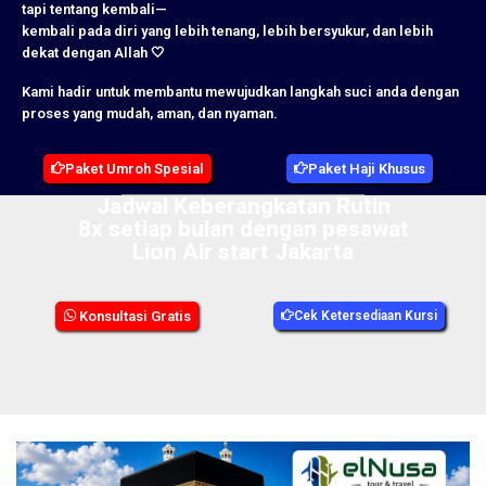
tapi tentang kembali—
kembali pada diri yang lebih tenang, lebih bersyukur, dan lebih
dekat dengan Allah 🤍
Kami hadir untuk membantu mewujudkan langkah suci anda dengan
proses yang mudah, aman, dan nyaman.
Paket Umroh Spesial
Paket Haji Khusus
Jadwal Keberangkatan Rutin
8x setiap bulan dengan pesawat
Lion Air start Jakarta
Konsultasi Gratis
Cek Ketersediaan Kursi