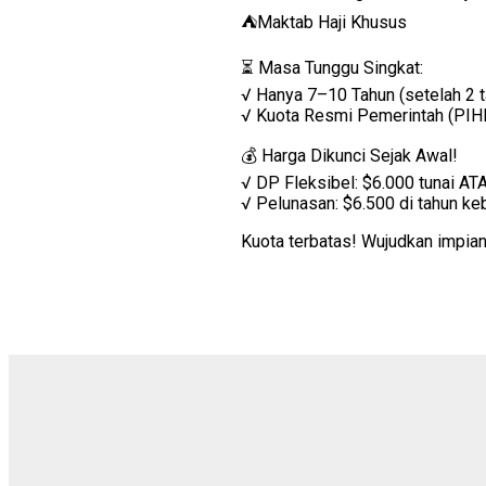
⛺Maktab Haji Khusus
⏳ Masa Tunggu Singkat:
√ Hanya 7–10 Tahun (setelah 2 
√ Kuota Resmi Pemerintah (PI
💰 Harga Dikunci Sejak Awal!
√ DP Fleksibel: $6.000 tunai AT
√ Pelunasan: $6.500 di tahun ke
Kuota terbatas! Wujudkan impian h