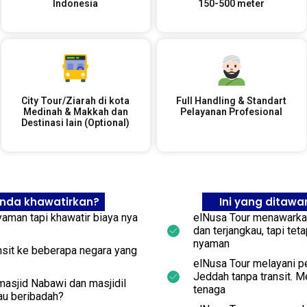
Indonesia
150-500 meter
City Tour/Ziarah di kota
Full Handling & Standart
Medinah & Makkah dan
Pelayanan Profesional
Destinasi lain (Optional)
anda khawatirkan?
Ini yang ditawa
aman tapi khawatir biaya nya
elNusa Tour menawarka
dan terjangkau, tapi tet
nyaman
sit ke beberapa negara yang
elNusa Tour melayani p
Jeddah tanpa transit. 
 masjid Nabawi dan masjidil
tenaga
au beribadah?