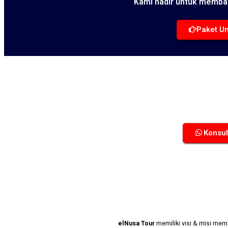
Kami hadir untuk memba
Paket Um
Konsul
elNusa Tour
memiliki visi & misi mem