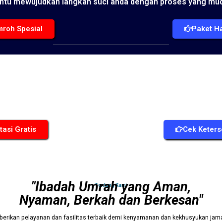
ntu mewujudkan langkah suci anda dengan proses yang mud
roh Spesial
Paket Ha
Jadwal Keberangkatan Rutin
8x setiap bulan dengan pesawat
Lion Air start Jakarta
tasi Gratis
Cek Keters
"Ibadah Umrah yang Aman,
Tentang Kami
Nyaman, Berkah dan Berkesan"
berikan pelayanan dan fasilitas terbaik demi kenyamanan dan kekhusyukan jam