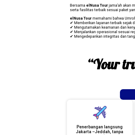
Bersama
elNusa Tour
jama’ah akan m
serta fasilitas terbaik sesuai paket yan
elNusa Tour
memahami bahwa Umroh buk
✔ Memberikan layanan terbaik sejak d
✔ Mengutamakan keamanan dan ken
✔ Menjalankan operasional sesuai re
✔ Mengedepankan integritas dan tan
“Your tru
Penerbangan langsung
Jakarta –Jeddah, tanpa