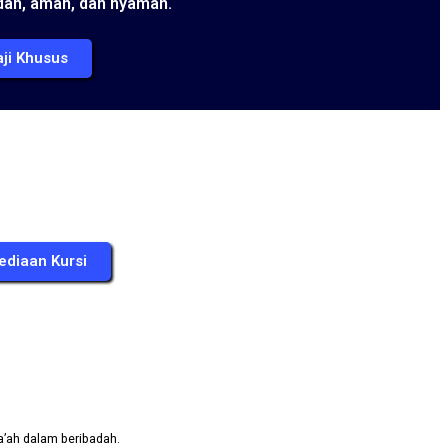
ah, aman, dan nyaman.
ji Khusus
ediaan Kursi
a’ah dalam beribadah.