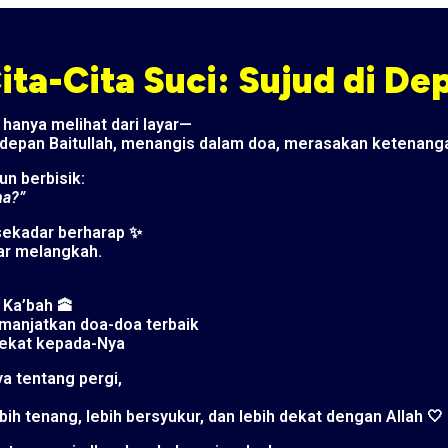
ta-Cita Suci: Sujud di Dep
hanya melihat dari layar—
 depan Baitullah, menangis dalam doa, merasakan ketenang
un berbisik:
na?”
 sekadar berharap ✨
ar melangkah.
n Ka’bah 🕋
anjatkan doa-doa terbaik
dekat kepada-Nya
ya tentang pergi,
bih tenang, lebih bersyukur, dan lebih dekat dengan Allah 🤍