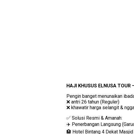
HAJI KHUSUS ELNUSA TOUR —
Pengin banget menunaikan ibadah 
❌ antri 26 tahun (Reguler)
❌ khawatir harga selangit & ngg
✅ Solusi Resmi & Amanah:
✈️ Penerbangan Langsung (Garu
🏨 Hotel Bintang 4 Dekat Masji