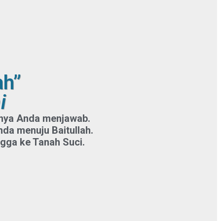
ah”
i
atnya Anda menjawab.
nda menuju Baitullah.
gga ke Tanah Suci.